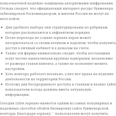
пользователей надёжно защищены алгоритмами шифрования.
Отсюда следует, что официальный интернет-ресурс букмекера
заблокирован Роскомнадзором, и жители России не могут на
него войти.
Для удобного выбора они структурированы по рубрикам,
которые располагаются в алфавитном порядке.
После перехода по ссылке зеркала игрок может
авторизоваться со своим логином и паролем, чтобы получить
доступ в личный кабинет и к деньгам на счете.
Также эти фирмы внимательно следят, чтобы поставщики
услуг честно выплачивали крупные выигрыши, независимо
от размера ставки клиента, а также не позволяют менять
настройки.
Хоть контора работает легально, у нее нет права на ведение
деятельности на территории России.
Поэтому для беспрерывного доступа к ставкам и казино 1xBet
пользователи всегда должны иметь актуальную
информацию.
Сегодня 1xbet зеркало является одним из самых популярных и
надежных способов обойти блокировку сайта букмекерской
конторы. Благодаря зеркалу,” “пользователи могут получить