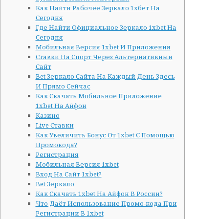
Как Найти Рабочее Зеркало 1хбет На
Сегодня
Где Найти Официальное Зеркало 1xbet На
Сегодня
Мобильная Версия 1xbet И Приложения
Ставки На Спорт Через Альтернативный
Сайт
Bet Зеркало Сайта На Каждый День Здесь
И Прямо Сейчас
Как Скачать Мобильное Приложение
1xbet На Айфон
Казино
Live Ставки
Как Увеличить Бонус От 1xbet С Помощью
Промокода?
Регистрация
Мобильная Версия 1xbet
Вход На Сайт 1xbet?
Bet Зеркало
Как Скачать 1xbet На Айфон В России?
Что Даёт Использование Промо-кода При
Регистрации В 1xbet