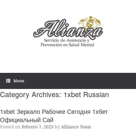
Skip
to
content
Menu
Category Archives:
1xbet Russian
1xbet Зеркало Рабочее Сегодня 1хбет
Официальный Сай
Posted on
febrero 7, 2023
by
Alliance Team