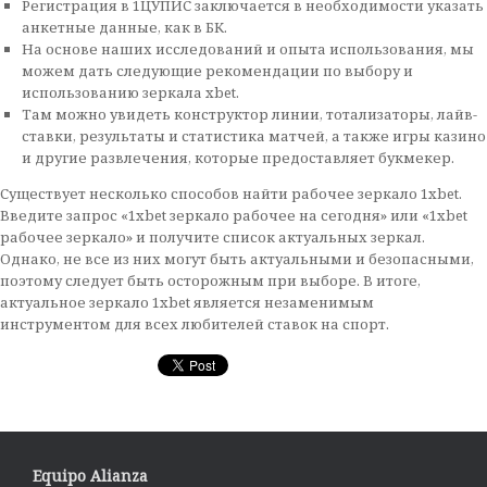
Регистрация в 1ЦУПИС заключается в необходимости указать
анкетные данные, как в БК.
На основе наших исследований и опыта использования, мы
можем дать следующие рекомендации по выбору и
использованию зеркала xbet.
Там можно увидеть конструктор линии, тотализаторы, лайв-
ставки, результаты и статистика матчей, а также игры казино
и другие развлечения, которые предоставляет букмекер.
Существует несколько способов найти рабочее зеркало 1xbet.
Введите запрос «1xbet зеркало рабочее на сегодня» или «1xbet
рабочее зеркало» и получите список актуальных зеркал.
Однако, не все из них могут быть актуальными и безопасными,
поэтому следует быть осторожным при выборе. В итоге,
актуальное зеркало 1xbet является незаменимым
инструментом для всех любителей ставок на спорт.
Equipo Alianza