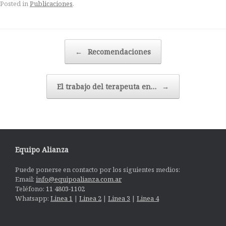
Posted in
Publicaciones
.
Post navigation
←
Recomendaciones
El trabajo del terapeuta en…
→
Equipo Alianza
Puede ponerse en contacto por los siguientes medios:
Email:
info@equipoalianza.com.ar
Teléfono:
11 4803-1102
Whatsapp:
Linea 1
|
Linea 2
|
Linea 3
|
Linea 4