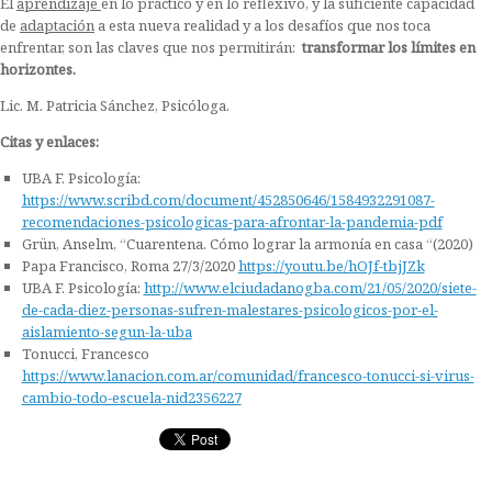
El
aprendizaje
en lo práctico y en lo reflexivo, y la suficiente capacidad
de
adaptación
a esta nueva realidad y a los desafíos que nos toca
enfrentar, son las claves que nos permitirán:
transformar los límites en
horizontes.
Lic. M. Patricia Sánchez, Psicóloga.
Citas y enlaces:
UBA F. Psicología:
https://www.scribd.com/document/452850646/1584932291087-
recomendaciones-psicologicas-para-afrontar-la-pandemia-pdf
Grün, Anselm, “Cuarentena. Cómo lograr la armonía en casa “(2020)
Papa Francisco, Roma 27/3/2020
https://youtu.be/hOJf-tbjJZk
UBA F. Psicología:
http://www.elciudadanogba.com/21/05/2020/siete-
de-cada-diez-personas-sufren-malestares-psicologicos-por-el-
aislamiento-segun-la-uba
Tonucci, Francesco
https://www.lanacion.com.ar/comunidad/francesco-tonucci-si-virus-
cambio-todo-escuela-nid2356227