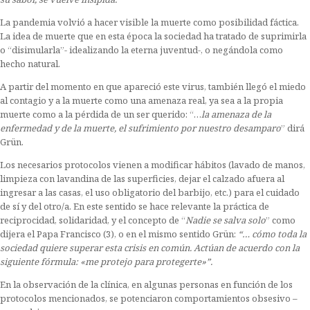
La pandemia volvió a hacer visible la muerte como posibilidad fáctica.
La idea de muerte que en esta época la sociedad ha tratado de suprimirla
o “disimularla”- idealizando la eterna juventud-, o negándola como
hecho natural.
A partir del momento en que apareció este virus, también llegó el miedo
al contagio y a la muerte como una amenaza real, ya sea a la propia
muerte como a la pérdida de un ser querido: “…
la amenaza de la
enfermedad y de la muerte, el sufrimiento por nuestro desamparo
” dirá
Grün.
Los necesarios protocolos vienen a modificar hábitos (lavado de manos,
limpieza con lavandina de las superficies, dejar el calzado afuera al
ingresar a las casas, el uso obligatorio del barbijo, etc.) para el cuidado
de sí y del otro/a. En este sentido se hace relevante la práctica de
reciprocidad, solidaridad, y el concepto de “
Nadie se salva solo
” como
dijera el Papa Francisco (3), o en el mismo sentido Grün:
“… cómo toda la
sociedad quiere superar esta crisis en común. Actúan de acuerdo con la
siguiente fórmula: «me protejo para protegerte»
”.
En la observación de la clínica, en algunas personas en función de los
protocolos mencionados, se potenciaron comportamientos obsesivo –