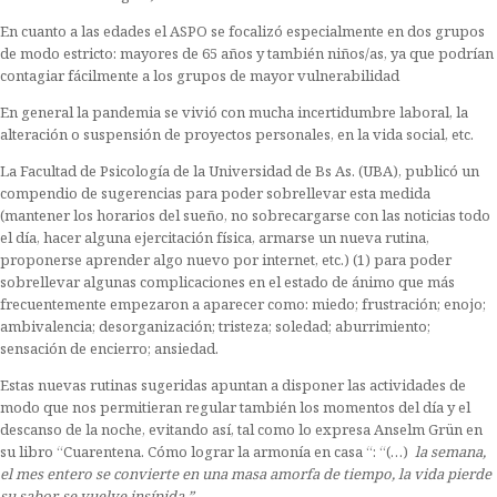
En cuanto a las edades el ASPO se focalizó especialmente en dos grupos
de modo estricto: mayores de 65 años y también niños/as, ya que podrían
contagiar fácilmente a los grupos de mayor vulnerabilidad
En general la pandemia se vivió con mucha incertidumbre laboral, la
alteración o suspensión de proyectos personales, en la vida social, etc.
La Facultad de Psicología de la Universidad de Bs As. (UBA), publicó un
compendio de sugerencias para poder sobrellevar esta medida
(mantener los horarios del sueño, no sobrecargarse con las noticias todo
el día, hacer alguna ejercitación física, armarse un nueva rutina,
proponerse aprender algo nuevo por internet, etc.) (1) para poder
sobrellevar algunas complicaciones en el estado de ánimo que más
frecuentemente empezaron a aparecer como: miedo; frustración; enojo;
ambivalencia; desorganización; tristeza; soledad; aburrimiento;
sensación de encierro; ansiedad.
Estas nuevas rutinas sugeridas apuntan a disponer las actividades de
modo que nos permitieran regular también los momentos del día y el
descanso de la noche, evitando así, tal como lo expresa Anselm Grün en
su libro “Cuarentena. Cómo lograr la armonía en casa “: “(…)
la semana,
el mes entero se convierte en una masa amorfa de tiempo, la vida pierde
su sabor, se vuelve insípida.”