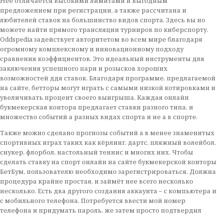
Нее отличается высокими лимитами и выгодным
предложением при регистрации, а также рассчитана и
любителей ставок на большинство видов спорта. Здесь вы но
можете найти прямого трансляции турниров по киберспорту.
Oddspedia задействует авторитетом во всем мире благодаря
огромному комплексному и инновационному подходу
сравнения коэффициентов. Это идеальный инструменты для
заключения успешного пари и розысков хороших
возможностей ддя ставок. Благодаря программе, предлагаемой
на сайте, бетторы могут играть с самыми низкой котировками и
увеличивать процент своего выигрыша. Каждая онлайн
букмекерская контора предлагает ставки разного типа, и
множество событий а разных видах спорта и не а в спорте.
Также можно сделано прогнозы событий а в менее знаменитых
спортивных играх таких как кёрлинг, дартс, пляжный волейбол,
снукер, флорбол, настольный теннис и многих них. Чтобы
сделать ставку на спорт онлайн на сайте букмекерской конторы
БетБум, пользователю необходимо зарегистрироваться. Должна
процедура крайне простая, и займёт нее всего несколько
несколько. Есть два другого создания аккаунта – с компьютера и
с мобильного телефона. Потребуется ввести мой номер
телефона и придумать пароль, же затем просто подтвердил