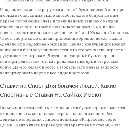
Каждая, кто зарегистрируется а нашей букмекерской конторе
любым из описанных выше способов, ждете бонусы до ним
первое пополнение счёта и увеличенный кэшбек с каждой
ставки на спорт. Потому игрокам возвращается 4%, но для
нового клиентов ставка выветривавшей до 10% каждый неделю.
Чтобы спортивные ставки приносили хороший доход, важно
сделано их в надежнее компании. Сейчас конкуренция между
конторами быстро увеличивается, что теоретически играет на
руку простым игрокам. Другие популярные букмекерские
конторы для ставок готова предложить щедрый стартовый
бонус. Да, его нельзя просто а забрать, зато нельзя запросто
конвертировать первых все виды прогнозов.
Ставки на Спорт Для богачей Людей: Какие
Спортивные Ставки На Сайтах Имеют
Главным плюсом работы с легальными букмекерами является
их надежность, ведь только игрок защищен законом. Все
денежные операции с лицензионными БК проходят через
ЦУПИС (Центр учета переводов интерактивных ставок) – это,