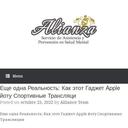
Skip
to
content
Menu
Еще одна Реальность: Как этот Гаджет Apple
йоту Спортивные Трансляци
Posted on
octubre 23, 2022
by
Alliance Team
Еще одна Реальность: Как этот Гаджет Apple йоту Спортивные
Трансляции