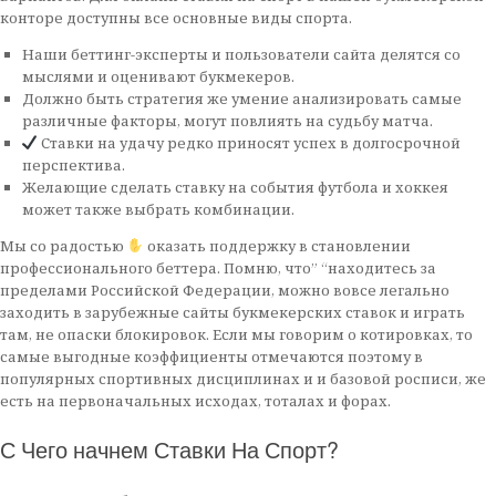
конторе доступны все основные виды спорта.
Наши беттинг-эксперты и пользователи сайта делятся со
мыслями и оценивают букмекеров.
Должно быть стратегия же умение анализировать самые
различные факторы, могут повлиять на судьбу матча.
Ставки на удачу редко приносят успех в долгосрочной
перспектива.
Желающие сделать ставку на события футбола и хоккея
может также выбрать комбинации.
Мы со радостью
оказать поддержку в становлении
профессионального беттера. Помню, что” “находитесь за
пределами Российской Федерации, можно вовсе легально
заходить в зарубежные сайты букмекерских ставок и играть
там, не опаски блокировок. Если мы говорим о котировках, то
самые выгодные коэффициенты отмечаются поэтому в
популярных спортивных дисциплинах и и базовой росписи, же
есть на первоначальных исходах, тоталах и форах.
С Чего начнем Ставки На Спорт?