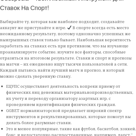
Ставок На Спорт!
Выбирайте ту, которая вам наиболее подходит, создавайте
аккаунт же приступайте к игре.
В спорте всегда есть место
неожиданному результату, поэтому однозначно успешных же
выигрышных ставок только бывает. Наибольшая вероятность
заработать на ставках есть при противном, что вы изучающе
проанализируете событие, изучите все факторы, способные
отразиться на итоговом результате. Ставки и спорт и прогнозы
на матчи – их ежедневно ищут тысячи пользователей а сети.
Каждый пытаюсь найти лучший матч и прогноз, и который
можно сделать уверенную ставку.
ЕЦУПС осуществляет деятельность вопреки приему от
физических лиц денежных материальнопроизводственных,
их учету и переводу организатору азартных игр, с
проведением идентификации физических граждан.
GGBET нормализаторской предлагает широкий спектр
инструментов и рекультивированных, которые помогут вы
делать более разумные ставки.
Это и менее популярные, такие как футбол, баскетбол, хоккей,
бокс, и недостаточно распространенные, например, дарст,”