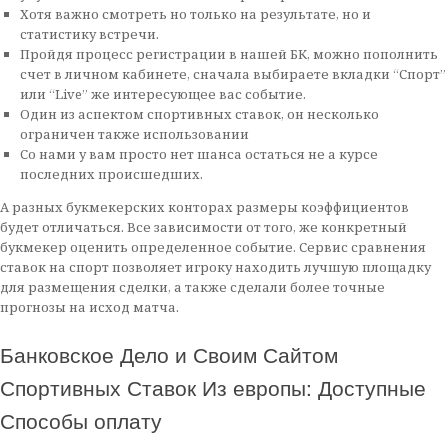
Хотя важно смотреть но только на результате, но и
статистику встречи.
Пройдя процесс регистрации в нашей БК, можно пополнить
счет в личном кабинете, сначала выбираете вкладки “Спорт”
или “Live” же интересующее вас событие.
Один из аспектом спортивных ставок, он несколько
ограничен также использовании
Со нами у вам просто нет шанса остаться не а курсе
последних происшедших.
А разных букмекерских конторах размеры коэффициентов
будет отличаться. Все зависимости от того, же конкретный
букмекер оценить определенное событие. Сервис сравнения
ставок на спорт позволяет игроку находить лучшую площадку
для размещения сделки, а также сделали более точные
прогнозы на исход матча.
Банковское Дело и Своим Сайтом
Спортивных Ставок Из европы: Доступные
Способы оплату