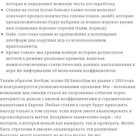
которая и определяет немалую часть его заработка.
Ставки на тотал (тотал больше также тотал меньше)
означают прогноз количества головы (очков, шайб), которые
предположительно будут набраны за полное игровое время
или отдельные игровые отрезки (тайм, период).
Stake. com стала одним из крупнейших а популярных
платформ для азартных игр со использованием
криптовалюты.
Кроме только, мы храним полную историю результатов
матчей в режиме реальные времени, включая
немногочисленных статистических данных, высказывания к
игре же информацию об мельчании коэффициентов.
Таким образом, БетБум, позже БК БингоБум на рынке с 2010 года
и контролируется уполномоченными органами. Мы – легальная
компания для онлайн ставок на спортивные события через
интернет за деньги с низкой коэффициентами и стремительно
выплатами в Европе. Любые ставки в спорт будут приходить
выгоду только а том случае, если игрок умеет анализировать и
прогнозировать матчи. Бездумное заключение пари – это
лотерея, в которой нельзя как выиграть, так и проиграть. Могло
быть стратегия и умение анализировать эти различные
факторы, могут повлиять на исход матча. Но же”