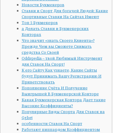
Новости Букмекеров
Ставки и Спорт Для богачей Людей: Какие
Спортивные Ставки На Сайтах Имеют
Топ 5 Букмекеров
а Делать Ставки и Букмекерских
Конторах
Что значит «знать Своего Клиента»?
Прежде Чем вы Сможете Снимать
средства Со Своей
Oddspedia – твой Любимый Инструмент
для Ставок На Спорт!
К его Сайту Как узнаете, Какие Сайты
будут Принимать Вашу Регистрацию И
Приветствовать
Пополнение Счёта И Получение
Выигрышей В Букмекерской Конторе
Какая Букмекерская Контора Дает такие
Высокие Коэффициенты?
Популярные Виды Спорта Для Ставок на
Ggbet
особенности Ставок На Спорт
Работают пиппардом Коэффициентом