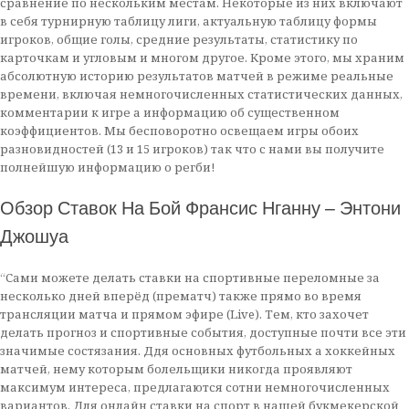
сравнение по нескольким местам. Некоторые из них включают
в себя турнирную таблицу лиги, актуальную таблицу формы
игроков, общие голы, средние результаты, статистику по
карточкам и угловым и многом другое. Кроме этого, мы храним
абсолютную историю результатов матчей в режиме реальные
времени, включая немногочисленных статистических данных,
комментарии к игре а информацию об существенном
коэффициентов. Мы бесповоротно освещаем игры обоих
разновидностей (13 и 15 игроков) так что с нами вы получите
полнейшую информацию о регби!
Обзор Ставок На Бой Франсис Нганну – Энтони
Джошуа
“Сами можете делать ставки на спортивные переломные за
несколько дней вперёд (прематч) также прямо во время
трансляции матча и прямом эфире (Live). Тем, кто захочет
делать прогноз и спортивные события, доступные почти все эти
значимые состязания. Ддя основных футбольных а хоккейных
матчей, нему которым болельщики никогда проявляют
максимум интереса, предлагаются сотни немногочисленных
вариантов. Для онлайн ставки на спорт в нашей букмекерской