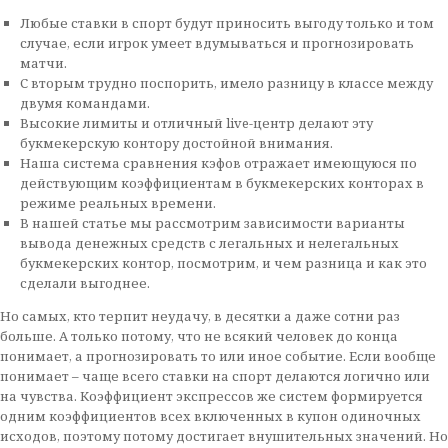
Любые ставки в спорт будут приносить выгоду только и том
случае, если игрок умеет вдумываться и прогнозировать
матчи.
С вторым трудно поспорить, имело разницу в классе между
двумя командами.
Высокие лимиты и отличный live-центр делают эту
букмекерскую контору достойной внимания.
Наша система сравнения кэфов отражает имеющуюся по
действующим коэффициентам в букмекерских конторах в
режиме реальных времени.
В нашей статье мы рассмотрим зависимости варианты
вывода денежных средств с легальных и нелегальных
букмекерских контор, посмотрим, и чем разница и как это
сделали выгоднее.
Но самых, кто терпит неудачу, в десятки а даже сотни раз
больше. А только потому, что не всякий человек до конца
понимает, а прогнозировать то или иное событие. Если вообще
понимает – чаще всего ставки на спорт делаются логично или
на чувства. Коэффициент экспрессов же систем формируется
одним коэффициентов всех включенных в купон одиночных
исходов, поэтому потому достигает внушительных значений. Но