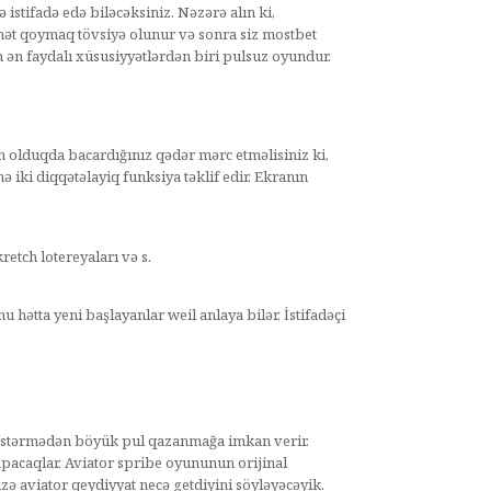
istifadə edə biləcəksiniz. Nəzərə alın ki,
nət qoymaq tövsiyə olunur və sonra siz mostbet
 ən faydalı xüsusiyyətlərdən biri pulsuz oyundur.
olduqda bacardığınız qədər mərc etməlisiniz ki,
ə iki diqqətəlayiq funksiya təklif edir. Ekranın
retch lotereyaları və s.
 hətta yeni başlayanlar weil anlaya bilər. İstifadəçi
 göstərmədən böyük pul qazanmağa imkan verir.
tapacaqlar. Aviator spribe oyununun orijinal
ə aviator qeydiyyat necə getdiyini söyləyəcəyik.