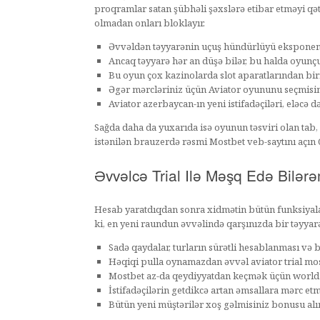
proqramlar satan şübhəli şəxslərə etibar etməyi qə
olmadan onları bloklayır.
Əvvəldən təyyarənin uçuş hündürlüyü eksponent 
Ancaq təyyarə hər an düşə bilər, bu halda oyunç
Bu oyun çox kazinolarda slot aparatlarından biri
Əgər mərcləriniz üçün Aviator oyununu seçmisiniz
Aviator azerbaycan-ın yeni istifadəçiləri, eləcə 
Sağda daha da yuxarıda isə oyunun təsviri olan tab,
istənilən brauzerdə rəsmi Mostbet veb-saytını açın
Əvvəlcə Trial Ilə Məşq Edə Bilər
Hesab yaratdıqdan sonra xidmətin bütün funksiyalar
ki, en yeni raundun əvvəlində qarşınızda bir təyya
Sadə qaydalar, turların sürətli hesablanması və 
Həqiqi pulla oynamazdan əvvəl aviator trial most
Mostbet az-da qeydiyyatdan keçmək üçün world 
İstifadəçilərin getdikcə artan əmsallara mərc e
Bütün yeni müştərilər xoş gəlmisiniz bonusu alır