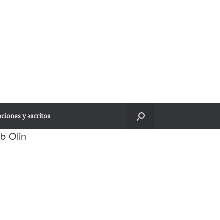
ciones y escritos
b Olin