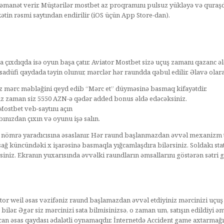
zəmanət verir. Müştərilər mostbet az proqramını pulsuz yükləyə və quraşd
ətin rəsmi saytından endirilir (iOS üçün App Store-dan).
a çıxdıqda isə oyun başa çatır. Aviator Mostbet sizə uçuş zamanı qazanc 
adüfi qaydada təyin olunur, mərclər hər raundda qəbul edilir. Əlavə olaraq
z mərc məbləğini qeyd edib “Mərc et” düyməsinə basmaq kifayətdir.
nuz zaman siz 5550 AZN-ə qədər added bonus əldə edəcəksiniz.
Mostbet veb-saytını açın
nızdan çıxın və oyunu işə salın.
düfi nömrə yaradıcısına əsaslanır. Hər raund başlanmazdan əvvəl mexaniz
sağ küncündəki x işarəsinə basmaqla yığcamlaşdıra bilərsiniz. Soldakı stati
rsiniz. Ekranın yuxarısında əvvəlki raundların əmsallarını göstərən sətri 
ator weil əsas vəzifəniz raund başlamazdan əvvəl etdiyiniz mərcinizi uçu
bilər. Əgər siz mərcinizi sata bilmisinizsə, o zaman um, satışın edildiyi
can əsas qaydası ədalətli oynamaqdır. İnternetdə Accident game axtarmağı 