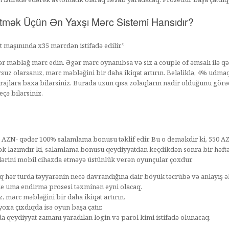
Etmək Üçün Ən Yaxşı Mərc Sistemi Hansıdır?
 maşınında x35 mərcdən istifadə edilir.”
 məbləğ mərc edin. Əgər mərc oynanıbsa və siz a couple of əmsalı ilə qə
z olarsanız, mərc məbləğini bir daha ikiqat artırın. Beləliklə, 4% udmaq 
tirajlara baxa bilərsiniz. Burada uzun qısa zolaqların nadir olduğunu gör
çə bilərsiniz.
AZN- qədər 100% salamlama bonusu təklif edir. Bu o deməkdir ki, 550 
k lazımdır ki, salamlama bonusu qeydiyyatdan keçdikdən sonra bir həftə 
lərini mobil cihazda etməyə üstünlük verən oyunçular çoxdur.
 hər turda təyyarənin necə davrandığına dair böyük təcrübə və anlayış ə
 de uma endirmə prosesi təxminən eyni olacaq.
 mərc məbləğini bir daha ikiqat artırın.
oxa çıxdıqda isə oyun başa çatır.
a qeydiyyat zamanı yaradılan login və parol kimi istifadə olunacaq.