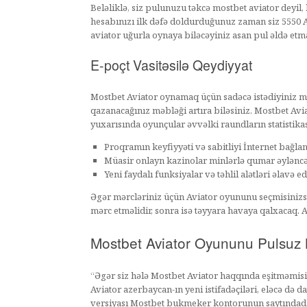
Beləliklə, siz pulunuzu təkcə mostbet aviator deyil
hesabınızı ilk dəfə doldurduğunuz zaman siz 5550 
aviator uğurla oynaya biləcəyiniz asan pul əldə et
E-poçt Vasitəsilə Qeydiyyat
Mostbet Aviator oynamaq üçün sadəcə istədiyiniz m
qazanacağınız məbləği artıra biləsiniz. Mostbet Avia
yuxarısında oyunçular əvvəlki raundların statistikas
Proqramın keyfiyyəti və sabitliyi İnternet bağlant
Müasir onlayn kazinolar minlərlə qumar əyləncəsini 
Yeni faydalı funksiyalar və təhlil alətləri əlavə e
Əgər mərcləriniz üçün Aviator oyununu seçmisinizsə, 
mərc etməlidir, sonra isə təyyara havaya qalxacaq. 
Mostbet Aviator Oyununu Pulsuz
“Əgər siz hələ Mostbet Aviator haqqında eşitməmis
Aviator azerbaycan-ın yeni istifadəçiləri, eləcə də 
versiyası Mostbet bukmeker kontorunun saytındadır.