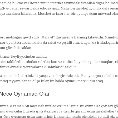
, həm də bukmeker kontorunun internet saytındakı istənilən digər bölmədə 
AZN-ə qədər reward əldə edəcəksiniz. Məhz bu məbləğ üçün ilk dəfə əma
məyə arxalana bilərsiniz. Mostbet aviator hər bir oyunçu üçün mövcud olan
ərc məbləğini qeyd edib “Mərc et” düyməsinə basmaq kifayətdir. Mümkün 
tor oyun təcrübəsini daha da rahat və çeşidli etmək üçün öz istifadəçilərin
ını görə biləcəklər.
ısının keyfiyyətindən asılıdır.
təklif edir – slotlar, ruletlər, kart və stolüstü oyunlar, poker otaqları, sk
dilir və əvvəlki versiyalardakı səhvlər düzəldilir.
əmin ola bilərsiniz ki, yaxşı vaxt keçirəcəksiniz. Bu oyun çox sadədir, onu
Ancaq təyyarə hər an düşə bilər, bu halda oyunçu mərci uduzacaq.
 Necə Oynamaq Olar
inizsə, o zaman bu materialı mütləq oxumalısınız. Bu oyun sizə çox səy
daimi oyunçular burada iş strategiyası və uğurlu qazanc üçün məsləhətlər 
 Onu oynamaq üçün müştərinin bu saytda hesabı olmalıdır və indi biz siz