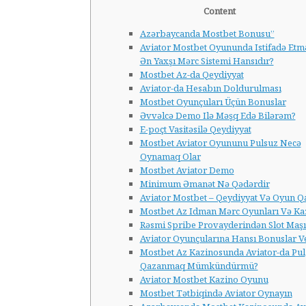
Content
Azərbaycanda Mostbet Bonusu”
Aviator Mostbet Oyununda Istifadə Et
Ən Yaxşı Mərc Sistemi Hansıdır?
Mostbet Az-da Qeydiyyat
Aviator-da Hesabın Doldurulması
Mostbet Oyunçuları Üçün Bonuslar
Əvvəlcə Demo Ilə Məşq Edə Bilərəm?
E-poçt Vasitəsilə Qeydiyyat
Mostbet Aviator Oyununu Pulsuz Necə
Oynamaq Olar
Mostbet Aviator Demo
Minimum Əmanət Nə Qədərdir
Aviator Mostbet – Qeydiyyat Və Oyun Q
Mostbet Az Idman Mərc Oyunları Və Ka
Rəsmi Spribe Provayderindən Slot Maşı
Aviator Oyunçularına Hansı Bonuslar Ve
Mostbet Az Kazinosunda Aviator-da Pul
Qazanmaq Mümkündürmü?
Aviator Mostbet Kazino Oyunu
Mostbet Tətbiqində Aviator Oynayın