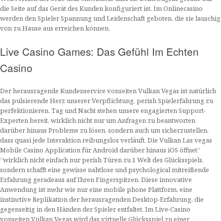
die Seite auf das Gerät des Kunden konfiguriert ist. Im Onlinecasino
werden den Spieler Spannung und Leidenschaft geboten, die sie lauschig
von zu Hause aus erreichen können.
Live Casino Games: Das Gefühl Im Echten
Casino
Der herausragende Kundenservice vonseiten Vulkan Vegas ist natürlich
das pulsierende Herz unserer Verpflichtung, perish Spielerfahrung zu
perfektionieren. Tag und Nacht stehen unsere engagierten Support-
Experten bereit, wirklich nicht nur um Anfragen zu beantworten
darüber hinaus Probleme zu lösen, sondern auch um sicherzustellen,
dass quasi jede Interaktion reibungslos verläuft. Die Vulkan Las vegas
Mobile Casino Application für Android darüber hinaus iOS öffnet”
“wirklich nicht einfach nur perish Türen zu 1 Welt des Glücksspiels,
sondern schafft eine gewisse nahtlose und psychological mitreißende
Erfahrung geradeaus auf Ihren Fingerspitzen. Diese innovative
Anwendung ist mehr wie nur eine mobile phone Plattform, eine
instinctive Replikation der herausragenden Desktop-Erfahrung, die
gegenseitig in den Händen der Spieler entfaltet. Im Live-Casino
vonseiten Vulkan Vegas wird das virtuelle Glücksspiel zu einer