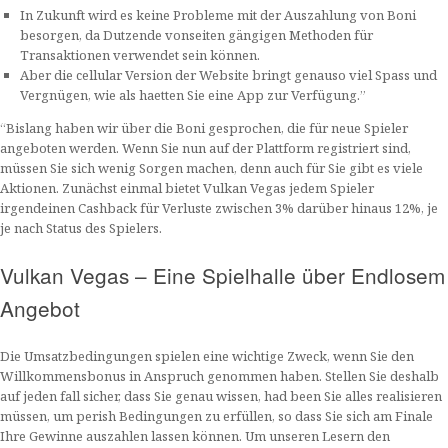
In Zukunft wird es keine Probleme mit der Auszahlung von Boni
besorgen, da Dutzende vonseiten gängigen Methoden für
Transaktionen verwendet sein können.
Aber die cellular Version der Website bringt genauso viel Spass und
Vergnügen, wie als haetten Sie eine App zur Verfügung.”
“Bislang haben wir über die Boni gesprochen, die für neue Spieler
angeboten werden. Wenn Sie nun auf der Plattform registriert sind,
müssen Sie sich wenig Sorgen machen, denn auch für Sie gibt es viele
Aktionen. Zunächst einmal bietet Vulkan Vegas jedem Spieler
irgendeinen Cashback für Verluste zwischen 3% darüber hinaus 12%, je
je nach Status des Spielers.
Vulkan Vegas – Eine Spielhalle über Endlosem
Angebot
Die Umsatzbedingungen spielen eine wichtige Zweck, wenn Sie den
Willkommensbonus in Anspruch genommen haben. Stellen Sie deshalb
auf jeden fall sicher, dass Sie genau wissen, had been Sie alles realisieren
müssen, um perish Bedingungen zu erfüllen, so dass Sie sich am Finale
Ihre Gewinne auszahlen lassen können. Um unseren Lesern den