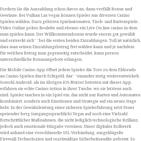
Fordern Sie die Auszahlung schon davor an, dann verfällt Bonus und
Gewinne. Bei Vulkan Las vegas können Spieler aus diversen Casino
Spielen wählen. Dazu gehören Spielautomaten, Tisch- und Kartenspiele,
Video Online poker, Roulette und ebenso ein Live On line casino in dem
man spielen kann. Der Willkommensbonus wurde enorm gut gewählt
und erstreckt sich” “bei die ersten beiden Einzahlungen. Toll ist natürlich,
dass man seinen Einzahlungsbetrag frei wählen kann und je nachdem
für welchen Betrag man gegenseitig entscheidet, kann person
unterschiedliche Bonusangebote erlangen.
Die Mobile Casino-App öffnet jedem Spieler die Tore zu dem Eldorado
an Casino Spielen durch Echtgeld, das” “einander stetig weiterentwickelt.
Sowohl Android- als im übrigen iOS-Nutzer betreten mit dieser App,
erfahren sie echte Casino-Action in ihrer Tasche, wo sie letztens auch
sind. Spieler tauchen in ein Spiel ein, das nicht nur Karten und Automaten
kombiniert, sondern auch Emotionen und Strategie auf ein neues Stage
hebt. In der Gewährleistung einer sicheren Spielerfahrung setzt Feuer
speiender berg (umgangssprachlich) Vegas auf noch eine Vielzahl
fortschrittlicher Maßnahmen, die nicht lediglich technologische Brillanz,
jedoch auch emotionale Hingabe vereinen. Unser digitales Bollwerk
wird anhand eine verschlüsselte SSL-Verbindung, ausgeklügelte
Firewall-Technologien und regelmäßige Sicherheitsaudits geformt. So