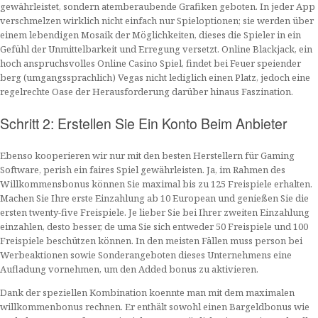
gewährleistet, sondern atemberaubende Grafiken geboten. In jeder App
verschmelzen wirklich nicht einfach nur Spieloptionen; sie werden über
einem lebendigen Mosaik der Möglichkeiten, dieses die Spieler in ein
Gefühl der Unmittelbarkeit und Erregung versetzt. Online Blackjack, ein
hoch anspruchsvolles Online Casino Spiel, findet bei Feuer speiender
berg (umgangssprachlich) Vegas nicht lediglich einen Platz, jedoch eine
regelrechte Oase der Herausforderung darüber hinaus Faszination.
Schritt 2: Erstellen Sie Ein Konto Beim Anbieter
Ebenso kooperieren wir nur mit den besten Herstellern für Gaming
Software, perish ein faires Spiel gewährleisten. Ja, im Rahmen des
Willkommensbonus können Sie maximal bis zu 125 Freispiele erhalten.
Machen Sie Ihre erste Einzahlung ab 10 European und genießen Sie die
ersten twenty-five Freispiele. Je lieber Sie bei Ihrer zweiten Einzahlung
einzahlen, desto besser, de uma Sie sich entweder 50 Freispiele und 100
Freispiele beschützen können. In den meisten Fällen muss person bei
Werbeaktionen sowie Sonderangeboten dieses Unternehmens eine
Aufladung vornehmen, um den Added bonus zu aktivieren.
Dank der speziellen Kombination koennte man mit dem maximalen
willkommenbonus rechnen. Er enthält sowohl einen Bargeldbonus wie