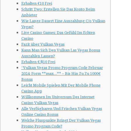
Erhalten €10 Frei
Schritt Two: Erstellen Sie Das Konto Beim
Anbieter
Wie Lange Dauert Eine Auszahlung C/o Vulkan
Vegas?
Live Casino Games: Das Gefühl Im Echten
Casino
Fazit über Vulkan Vegas
Kann Man Sich Den Vulkan Las Vegas Bonus
Auszahlen Lassen?
Erhalten €/$10 Frei
“Vulkan Vegas Promo Program Code Februar
2024: Form **max…** – Bis Hin Zu Zu 1000€
Bonus
Leicht Mobile Spielen Mit Der Mobile Phone
Casino App
Willkommen Im Universum Des Internet
Casino Vulkan Vegas
Alle Verfügbaren Und Frischen Vulkan Vegas
Online Casino Bonus
Welche Pluspunkte Bringt Der Vulkan Vegas
Promo Program Code?