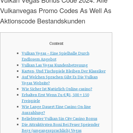
Vulkanvegas Promo Codes As Well As
Aktionscode Bestandskunden
Content
Vulkan Vegas – Eine Spielhalle Durch
Endlosem Angebot
Vulkan Las Vegas Kundenbetreuung
Karten- Und Tischspiele Bleiben Der Klassiker
Auf Welchen Sprachen Gibt Es Die Vulkan
Vegas Website?
Wie Sicher Ist Natürlich Online-casino?
Erhalten Erst Wenn Zu €/$1, 500 + 150
Freispiele
Wie Lange Dauert Eine Casino On-line
Auszahlung?
Beliebtester Vulkan Sin City Casino Bonus
Die Attraktivsten Boni Bei Feuer Speiender
Berg (umgangssprachlich) Vegas