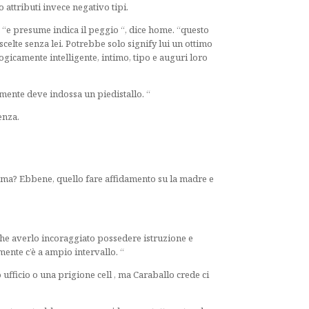
 attributi invece negativo tipi.
“e presume indica il peggio “, dice home. “questo
celte senza lei. Potrebbe solo signify lui un ottimo
icamente intelligente, intimo, tipo e auguri loro
lmente deve indossa un piedistallo. “
enza.
mma? Ebbene, quello fare affidamento su la madre e
che averlo incoraggiato possedere istruzione e
ente c’è a ampio intervallo. “
fficio o una prigione cell , ma Caraballo crede ci