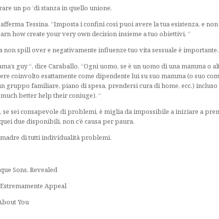
rare un po ‘di stanza in quello unione.
ferma Tessina. “Imposta i confini così puoi avere la tua esistenza, e non pi
n how create your very own decision insieme a tuo obiettivi. “
ita non spill over e negativamente influenze tuo vita sessuale è importante.
 mama’s guy “, dice Caraballo. “Ogni uomo, se è un uomo di una mamma o al
ssere coinvolto esattamente come dipendente lui su suo mamma (o suo comp
 un gruppo familiare, piano di spesa, prendersi cura di home, ecc.) incluso
much better help their coniuge). “
 se sei consapevole di problemi, è miglia da impossibile a iniziare a pren
quei due disponibili, non c’è causa per paura.
madre di tutti individualità problemi.
que Sons, Revealed
va Estremamente Appeal
 About You