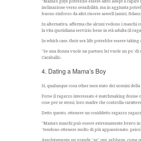
“Mama’s guys potrebbe essere altro adept a capire i
inclinazione verso sensibilità, ma in aggiunta pot
buono rinforzo da altri risorse aswell (amici, fidanzat
In alternativa, afferma che alcuni vedono i maschi 
la vita quotidiana servizio bene in età adulta (il ra
In which case, their sex life potrebbe essere taking
“Se una donna vuole un partner, lei vuole un po ‘di c
Caraballo.
4. Dating a Mama’s Boy
Sì, qualunque cosa other men stato dei uomini dell
Forse il ragazzo interessato è matchmaking donne o 
cose per se stessi, loro madre che controlla caratte
Detto questo, ottenere un cosiddetto ragazzo ragaz
“Mama’s maschi può essere estremamente bravo in l
“tendono ottenere molto di più appassionato, psico
Assolutamente un grande “se” qui, sebbene, come q