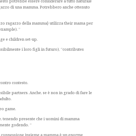
uesto potrebbe essere considerare a tutto naturale
 ragazzo di una mamma. Potrebbero anche ottenuto
agazzo ragazzo della mamma} utilizza their mama per
 example). ”
ge e children set-up.
ibilmente i loro figli in futuro), “contributes
ontro contesto.
bile partners. Anche, se è non in grado di fare le
adulto.
deo game.
de, tenendo presente che i uomini di mamma
amente godendo. “
 la connessione insieme a mamma è un enorme