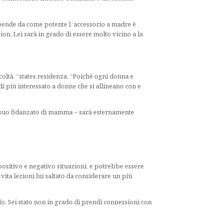
pende da come potente l ‘accessorio a madre è
egion. Lei sarà in grado di essere molto vicino a la
ltà, “states residenza. “Poiché ogni donna e
più interessato a donne che si allineano con e
l suo fidanzato di mamma – sarà esternamente
positivo e negativo situazioni, e potrebbe essere
vita lezioni lui saltato da considerare un più
o. Sei stato non in grado di prendi connessioni con