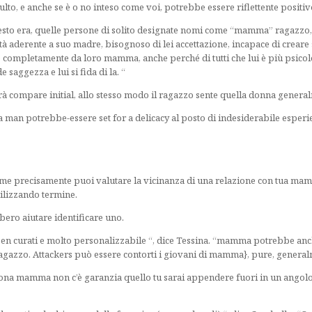
to, e anche se è o no inteso come voi, potrebbe essere riflettente positivo
esto era, quelle persone di solito designate nomi come “mamma” ragazzo, 
 aderente a suo madre, bisognoso di lei accettazione, incapace di creare s
completamente da loro mamma, anche perché di tutti che lui è più psicolog
aggezza e lui si fida di la. “
nirà compare initial, allo stesso modo il ragazzo sente quella donna genera
an potrebbe-essere set for a delicacy al posto di indesiderabile esperi
come precisamente puoi valutare la vicinanza di una relazione con tua ma
tilizzando termine.
ero aiutare identificare uno.
 ben curati e molto personalizzabile “, dice Tessina. “mamma potrebbe an
ragazzo. Attackers può essere contorti i giovani di mamma}, pure, generalm
sona mamma non c’è garanzia quello tu sarai appendere fuori in un angolo u