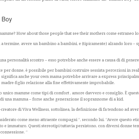
s Boy
o mamme? How about those people that see their mothers come estraneo loro
 termine, avere un bambino a bambini, e (tipicamente) alzando loro – sp
 una personalità scontro – esso potrebbe anche essere a causa di di genere
 per donne, è possibile per bambini costruire sessista percezioni in realt
o significa anche your own mama potrebbe arrivare a express principal
te madre-figlio relazione alla fine effettivamente improbabile.
oro unico mamme come tipi di comfort , amore davvero e consiglio. È ques
o di una mamma – forse anche generazione il soprannome di a kid.
creatore di Viva Wellness, sottolinea, la definizione di fa tendono ad ave
nsiderato come meno attraente compagni “, secondo lui. “Avere questo eti
to e immaturo. Questi stereotipi tuttavia persistono, con diversi donn
 connessione. “