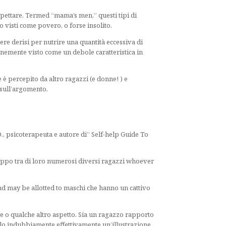
pettare. Termed “mama’s men,” questi tipi di
o visti come povero, o forse insolito.
ere derisi per nutrire una quantità eccessiva di
mente visto come un debole caratteristica in
.
 percepito da altro ragazzi (e donne! ) e
 sull’argomento.
, psicoterapeuta e autore di” Self-help Guide To
ppo tra di loro numerosi diversi ragazzi whoever
nd may be allotted to maschi che hanno un cattivo
e o qualche altro aspetto. Sia un ragazzo rapporto
olo indubbiamente effettivamente un’illustrazione