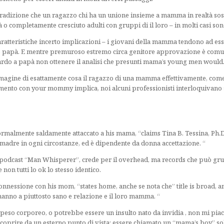
tradizione che un ragazzo chi ha un unione insieme a mamma in realtà sos
à o completamente cresciuto adulti con gruppi di il loro – in molti casi son
aratteristiche incerto implicazioni – i giovani della mamma tendono ad ess
 papà. E mentre premuroso estremo circa genitore approvazione è comune
uardo a papà non ottenere il analisi che presunti mama’s young men would
magine di esattamente cosa il ragazzo di una mamma effettivamente, come è
gamento con your mommy implica, noi alcuni professionisti interloquivano
rmalmente saldamente attaccato a his mama, “claims Tina B. Tessina, Ph.D.
madre in ogni circostanze, ed è dipendente da donna accettazione. “
podcast “Man Whisperer”, crede per il overhead, ma records che può gru
on tutti lo ok lo stesso identico.
nnessione con his mom, “states home, anche se nota che” title is broad, a
 hanno a piuttosto sano e relazione e il loro mamma. “
eso corporeo, o potrebbe essere un insulto nato da invidia , non mi piac
scoprire da un esterno punto di vista; essere chiamato un “mama’s boy” s