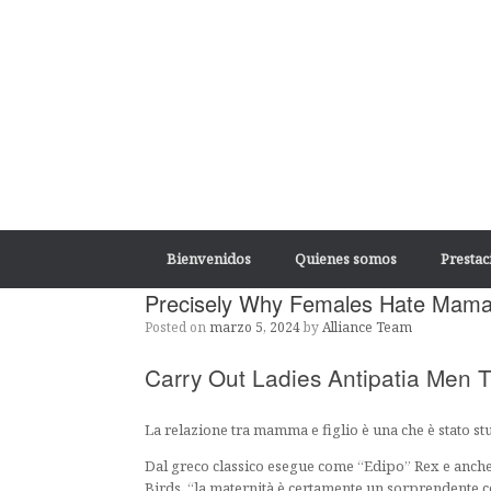
Skip
to
content
Bienvenidos
Quienes somos
Prestac
Precisely Why Females Hate Mama
Posted on
marzo 5, 2024
by
Alliance Team
Carry Out Ladies Antipatia Men T
La relazione tra mamma e figlio è una che è stato st
Dal greco classico esegue come “Edipo” Rex e anche i
Birds, “la maternità è certamente un sorprendente c