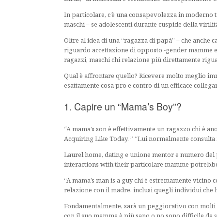
In particolare, c’è una consapevolezza in moderno 
maschi – se adolescenti durante cuspide della virilit
Oltre al idea di una “ragazza di papà” – che anche c
riguardo accettazione di opposto -gender mamme e
ragazzi, maschi chi relazione più direttamente rig
Qual è affrontare quello? Ricevere molto meglio im
esattamente cosa pro e contro di un efficace colle
1. Capire un “Mama’s Boy”?
“A mama’s son è effettivamente un ragazzo chi è ano
Acquiring Like Today. ” “Lui normalmente consulta 
Laurel home, dating e unione mentor e numero del 
interactions with their particolare mamme potrebbe n
“A mama’s man is a guy chi è estremamente vicino co
relazione con il madre, inclusi quegli individui che
Fondamentalmente, sarà un peggiorativo con molti p
con il suo mamma è più sano o no sono difficile da 