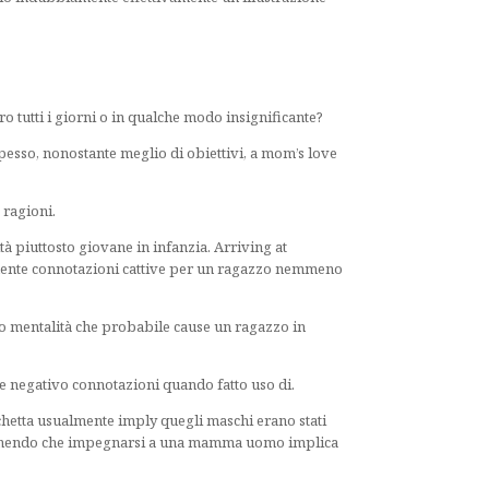
 tutti i giorni o in qualche modo insignificante?
esso, nonostante meglio di obiettivi, a mom’s love
 ragioni.
à piuttosto giovane in infanzia. Arriving at
mente connotazioni cattive per un ragazzo nemmeno
to mentalità che probabile cause un ragazzo in
re negativo connotazioni quando fatto uso di.
chetta usualmente imply quegli maschi erano stati
e temendo che impegnarsi a una mamma uomo implica