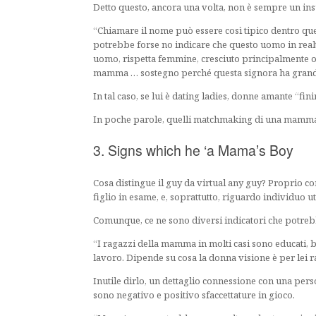
Detto questo, ancora una volta, non è sempre un insul
“Chiamare il nome può essere così tipico dentro qu
potrebbe forse no indicare che questo uomo in realtà
uomo, rispetta femmine, cresciuto principalmente o 
mamma … sostegno perché questa signora ha grande s
In tal caso, se lui è dating ladies, donne amante “fi
In poche parole, quelli matchmaking di una mamma m
3. Signs which he ‘a Mama’s Boy
Cosa distingue il guy da virtual any guy? Proprio 
figlio in esame, e, soprattutto, riguardo individuo u
Comunque, ce ne sono diversi indicatori che potrebb
“I ragazzi della mamma in molti casi sono educati,
lavoro. Dipende su cosa la donna visione è per lei 
Inutile dirlo, un dettaglio connessione con una per
sono negativo e positivo sfaccettature in gioco.