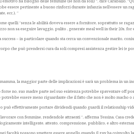
l emotivo ha bisogno delle femmine (se non da soli) “, dice Caraballo. “Q
rebbe essere pertinente a buono rinforzi durante infanzia nell’essere un
e, ecc.). “
come quelli “senza le abilità doveva essere a fornitore, soprattutto se r
gazzo non sa eseguire lavaggio, pulito , generate meal well in their 20s, for
 a success – in particolare quando sta cerca un convenzionale marito, coniu
orpo che può prendersi cura da soli compresi assistenza gestire lei (e poss
a mamma, la maggior parte delle implicazioni è sarà un problema in un inc
forse no, suo madre parte nel suo esistenza potrebbe spaventare off possi
re potrebbe essere meno riguardante che il fatto che non è molto macho o 
zo può effettivamente portare dividendi quando guardi il relationship vi
avorare con femmine, rendendole attraenti “, afferma Tessina. Casa cre
logicamente intelligente, attento, comprensione, pubblico, e altro estern
uei facoltà possono smettere essere appello quando il guy ha coinvolto