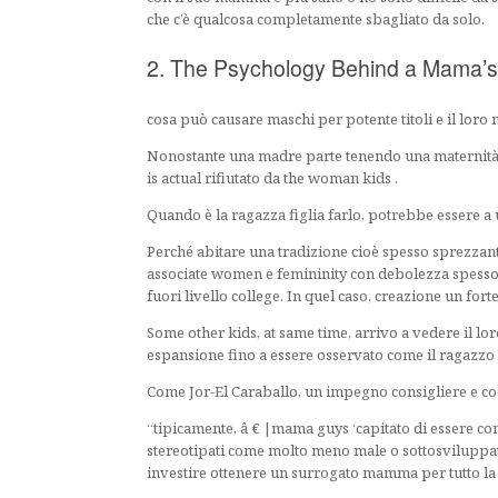
che c’è qualcosa completamente sbagliato da solo.
2. The Psychology Behind a Mama’
cosa può causare maschi per potente titoli e il lor
Nonostante una madre parte tenendo una maternità a
is actual rifiutato da the woman kids .
Quando è la ragazza figlia farlo, potrebbe essere a
Perché abitare una tradizione cioè spesso sprezzante
associate women e femininity con debolezza spess
fuori livello college. In quel caso, creazione un for
Some other kids, at same time, arrivo a vedere il l
espansione fino a essere osservato come il ragazz
Come Jor-El Caraballo, un impegno consigliere e co-
“tipicamente, â € |mama guys ‘capitato di essere co
stereotipati come molto meno male o sottosviluppa
investire ottenere un surrogato mamma per tutto la