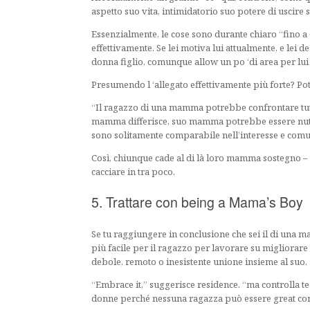
aspetto suo vita, intimidatorio suo potere di uscir
Essenzialmente, le cose sono durante chiaro “fino a
effettivamente. Se lei motiva lui attualmente, e lei de
donna figlio, comunque allow un po ‘di area per lui
Presumendo l ‘allegato effettivamente più forte? 
“Il ragazzo di una mamma potrebbe confrontare tutt
mamma differisce, suo mamma potrebbe essere nutrim
sono solitamente comparabile nell’interesse e comun
Così, chiunque cade al di là loro mamma sostegno 
cacciare in tra poco.
5. Trattare con being a Mama’s Boy
Se tu raggiungere in conclusione che sei il di una m
più facile per il ragazzo per lavorare su migliorare 
debole, remoto o inesistente unione insieme al suo.
“Embrace it,” suggerisce residence. “ma controlla t
donne perché nessuna ragazza può essere great co