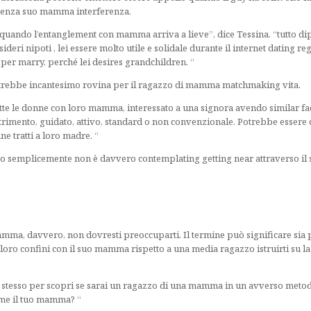
e senza suo mamma interferenza.
 quando l’entanglement con mamma arriva a lieve”, dice Tessina. “tutto di
sideri nipoti , lei essere molto utile e solidale durante il internet dating r
 per marry, perché lei desires grandchildren. “
Potrebbe incantesimo rovina per il ragazzo di mamma matchmaking vita.
e le donne con loro mamma, interessato a una signora avendo similar faco
ento, guidato, attivo, standard o non convenzionale. Potrebbe essere di 
e tratti a loro madre. “
– o semplicemente non è davvero contemplating getting near attraverso i
amma, davvero, non dovresti preoccuparti. Il termine può significare sia 
loro confini con il suo mamma rispetto a una media ragazzo istruirti su la 
e stesso per scopri se sarai un ragazzo di una mamma in un avverso metod
me il tuo mamma? “