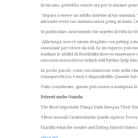
In tal caso, potrebbe essere ora per te iniziare gene
“impara a essere un adulto insieme al tuo mamma, “af
adorante verso tuo mamma senza going in mare. Lear
In particolare, assicurando che aspetto di tutta la v
“Alla lunga, non c’è niente sbagliato con getting a
essenziale per vivere da soli. Se un ragazzo può e
studiare le abilità di flessibilità (how-to mantenere
emozioni senza sforzo (which will further help him 
In poche parole, come con numerose cose nella vita,
consapevolezza, e next è disponibilità. Quando hai 
Tutto considerato, questo può essere a malapena la 
Potresti anche Guarda:
The Most Important Things Dads Insegna Their Uni
9 Non sessuali Caratteristiche Quelle signore Tro
Exacltly what the Gender and Dating History States
clicca qui.