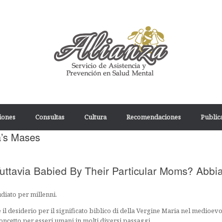
iones
Consultas
Cultura
Recomendaciones
Publica
’s Mases
uttavia Babied By Their Particular Moms? Abbi
udiato per millenni.
l desiderio per il significato biblico di della Vergine Maria nel medioevo 
oncetto per esseri umani in molti diversi passaggi.