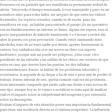
Pensemos en un paciente que nos manifiesta su permanente actitud de
alerta: “Estoy todo el tiempo tensionada, si voy manejando y paro en un
semáforo miro para todos lados, me aseguro de que estén los vidrios
levantados, los seguros cerrados, cuando es de noche, paso los
semáforos en rojo, ¡ni hablar para entrarlo al garaje! ¡Es un operativo!,
con mi familia tenemos un sistema: yo llamo, alguno me espera, saca al
perro (asegurándose de haberlo hambreado 5 o 6 horas) y recién ahí
abre la puerta con gran precaución. Cuando estoy caminando miro
alrededor, trato de no tener nadie por detrás, aprieto fuertemente la
cartera. Soy cuidadosa aún si se me acerca un chico con aspecto
inofensivo, porque aun así puede ser peligroso. ¡Otra cosa!, vivo
pendiente de las entradas y las salidas de los chicos, me cercioro de que
estén en casa, que cierren bien las puertas; les doy infinitas
recomendaciones. Bueno, ni hablar de los problemas laborales y
económicos, la angustia de no llegar a fin de mes o peor aún de perder el
trabajo. Bueno además de esto, quería contarle cuál era mi problema….
Sería interesante compartir qué siente cada uno frente a esta escena de
este tipo, aunque hoy no lo vamos a socializar se trata aquí de analizar
cuál es el impacto sobre la subjetividad del terapeuta y por extensión
sobre su desempeño.
Evaluar el impacto de esta situación posee una importancia fundamental,
pues tiene una incidencia directa en el sistema terapéutico. La influencia