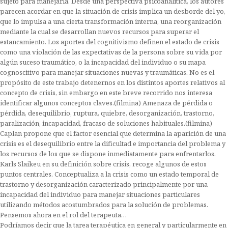
sujeto para manejarla. Desde una perspectiva psicoanalítica, los autores
parecen acordar en que la situación de crisis implica un desborde del yo,
que lo impulsa a una cierta transformación interna, una reorganización
mediante la cual se desarrollan nuevos recursos para superar el
estancamiento. Los aportes del cognitivismo definen el estado de crisis
como una violación de las expectativas de la persona sobre su vida por
algún suceso traumático, o la incapacidad del individuo o su mapa
cognoscitivo para manejar situaciones nuevas y traumáticas. No es el
propósito de este trabajo detenernos en los distintos aportes relativos al
concepto de crisis, sin embargo en este breve recorrido nos interesa
identificar algunos conceptos claves.(filmina) Amenaza de pérdida o
pérdida, desequilibrio, ruptura, quiebre, desorganización, trastorno,
paralización, incapacidad, fracaso de soluciones habituales.(filmina)
Caplan propone que el factor esencial que determina la aparición de una
crisis es el desequilibrio entre la dificultad e importancia del problema y
los recursos de los que se dispone inmediatamente para enfrentarlos.
Karls Slaikeu en su definición sobre crisis, recoge algunos de estos
puntos centrales. Conceptualiza a la crisis como un estado temporal de
trastorno y desorganización caracterizado principalmente por una
incapacidad del individuo para manejar situaciones particulares
utilizando métodos acostumbrados para la solución de problemas.
Pensemos ahora en el rol del terapeuta…
Podríamos decir que la tarea terapéutica en general y particularmente en