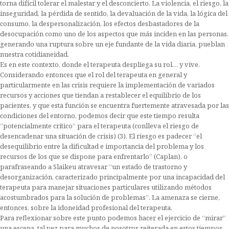
torna difícil tolerar el malestar y el desconcierto. La violencia, el riesgo, la
inseguridad, la pérdida de sentido, la devaluación de la vida, la lógica del
consumo, la despersonalización, los efectos desbastadores de la
desocupación como uno de los aspectos que más inciden en las personas,
generando una ruptura sobre un eje fundante de la vida diaria, pueblan
nuestra cotidianeidad.
Es en este contexto, donde el terapeuta despliega su rol… y vive.
Considerando entonces que el rol del terapeuta en general y
particularmente en las crisis requiere la implementación de variados
recursos y acciones que tiendan a restablecer el equilibrio de los
pacientes, y que esta función se encuentra fuertemente atravesada por las
condiciones del entorno, podemos decir que este tiempo resulta
“potencialmente crítico” para el terapeuta (conlleva el riesgo de
desencadenar una situación de crisis) (3). El riesgo es padecer “el
desequilibrio entre la dificultad e importancia del problema y los
recursos de los que se dispone para enfrentarlo” (Caplan), o
parafraseando a Slaikeu atravesar “un estado de trastorno y
desorganización, caracterizado principalmente por una incapacidad del
terapeuta para manejar situaciones particulares utilizando métodos
acostumbrados para la solución de problemas”. La amenaza se cierne,
entonces, sobre la idoneidad profesional del terapeuta.
Para reflexionar sobre este punto podemos hacer el ejercicio de “mirar”
una escena, tal vez para muchos de nosotros reiterada en estos tiempos.