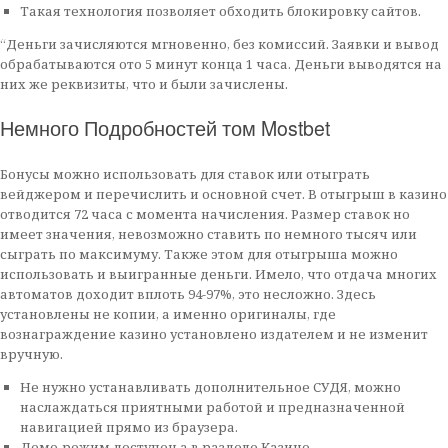
Такая технология позволяет обходить блокировку сайтов.
“Деньги зачисляются мгновенно, без комиссий. Заявки и вывод
обрабатываются ото 5 минут конца 1 часа. Деньги выводятся на
них же реквизиты, что и были зачислены.
Немного Подробностей том Mostbet
Бонусы можно использовать для ставок или отыграть
вейджером и перечислить и основной счет. В отыгрыш в казино
отводится 72 часа с момента начисления. Размер ставок но
имеет значения, невозможно ставить по немного тысяч или
сыграть по максимуму. Также этом для отыгрыша можно
использовать и выигранные деньги. Имело, что отдача многих
автоматов доходит вплоть 94-97%, это несложно. Здесь
установлены не копии, а именно оригиналы, где
вознаграждение казино установлено издателем и не изменит
вручную.
Не нужно устанавливать дополнительное СУДЯ, можно
наслаждаться приятными работой и предназначенной
навигацией прямо из браузера.
Демо-режим доступен а в разделе Казино.