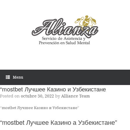
Skip
to
content
Menu
“mostbet Лучшее Казино и Узбекистане
Posted on
octubre 30, 2022
by
Alliance Team
“mostbet Лучшее Казино и Узбекистане”
“mostbet Лучшее Казино а Узбекистане”