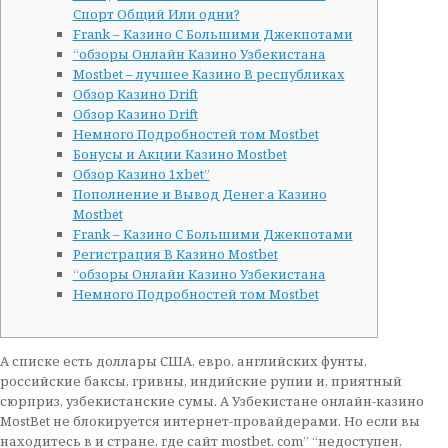
Спорт Общий Или одни?
Frank – Казино С Большими Джекпотами
“обзоры Онлайн Казино Узбекистана
Mostbet – лучшее Казино В республиках
Обзор Казино Drift
Обзор Казино Drift
Немного Подробностей том Mostbet
Бонусы и Акции Казино Mostbet
Обзор Казино 1xbet”
Пополнение и Вывод Денег а Казино
Mostbet
Frank – Казино С Большими Джекпотами
Регистрация В Казино Mostbet
“обзоры Онлайн Казино Узбекистана
Немного Подробностей том Mostbet
А списке есть доллары США, евро, английских фунты,
российские баксы, гривны, индийские рупии и, приятный
сюрприз, узбекистанские сумы. А Узбекистане онлайн-казино
MostBet не блокируется интернет-провайдерами. Но если вы
находитесь в и стране, где сайт mostbet. com” “недоступен,