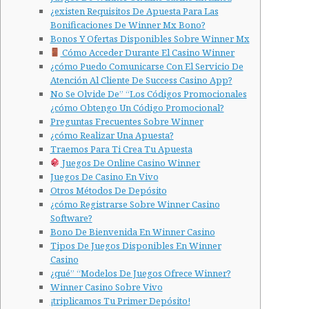
¿existen Requisitos De Apuesta Para Las
Bonificaciones De Winner Mx Bono?
Bonos Y Ofertas Disponibles Sobre Winner Mx
Cómo Acceder Durante El Casino Winner
¿cómo Puedo Comunicarse Con El Servicio De
Atención Al Cliente De Success Casino App?
No Se Olvide De” “Los Códigos Promocionales
¿cómo Obtengo Un Código Promocional?
Preguntas Frecuentes Sobre Winner
¿cómo Realizar Una Apuesta?
Traemos Para Ti Crea Tu Apuesta
Juegos De Online Casino Winner
Juegos De Casino En Vivo
Otros Métodos De Depósito
¿cómo Registrarse Sobre Winner Casino
Software?
Bono De Bienvenida En Winner Casino
Tipos De Juegos Disponibles En Winner
Casino
¿qué” “Modelos De Juegos Ofrece Winner?
Winner Casino Sobre Vivo
¡triplicamos Tu Primer Depósito!