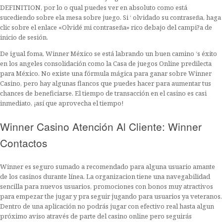
DEFINITION, por lo o qual puedes ver en absoluto como está
sucediendo sobre ela mesa sobre juego. Si ‘ olvidado su contraseña, haga
clic sobre el enlace «Olvidé mi contraseña» rico debajo del campi?a de
inicio de sesión.
De igual foma, Winner México se está labrando un buen camino ‘s éxito
en los angeles consolidación como la Casa de juegos Online predilecta
para México. No existe una fórmula mágica para ganar sobre Winner
Casino, pero hay algunas flancos que puedes hacer para aumentar tus
chances de beneficiarse. El tiempo de transacción en el casino es casi
inmediato, ¡así que aprovecha el tiempo!
Winner Casino Atención Al Cliente: Winner
Contactos
Winner es seguro sumado a recomendado para alguna usuario amante
de los casinos durante línea. La organizacion tiene una navegabilidad
sencilla para nuevos usuarios, promociones con bonos muy atractivos
para empezar the jugar y pra seguir jugando para usuarios ya veteranos.
Dentro de una aplicación no podrás jugar con efectivo real hasta algun
próximo aviso através de parte del casino online pero seguirás