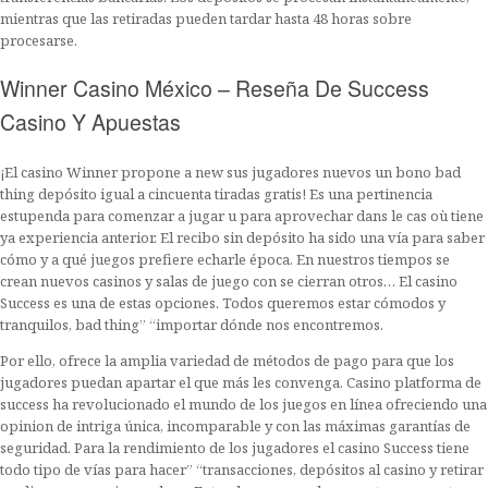
mientras que las retiradas pueden tardar hasta 48 horas sobre
procesarse.
Winner Casino México – Reseña De Success
Casino Y Apuestas
¡El casino Winner propone a new sus jugadores nuevos un bono bad
thing depósito igual a cincuenta tiradas gratis! Es una pertinencia
estupenda para comenzar a jugar u para aprovechar dans le cas où tiene
ya experiencia anterior. El recibo sin depósito ha sido una vía para saber
cómo y a qué juegos prefiere echarle época. En nuestros tiempos se
crean nuevos casinos y salas de juego con se cierran otros… El casino
Success es una de estas opciones. Todos queremos estar cómodos y
tranquilos, bad thing” “importar dónde nos encontremos.
Por ello, ofrece la amplia variedad de métodos de pago para que los
jugadores puedan apartar el que más les convenga. Casino platforma de
success ha revolucionado el mundo de los juegos en línea ofreciendo una
opinion de intriga única, incomparable y con las máximas garantías de
seguridad. Para la rendimiento de los jugadores el casino Success tiene
todo tipo de vías para hacer” “transacciones, depósitos al casino y retirar