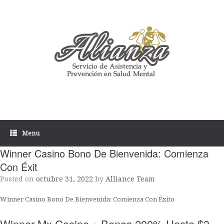
Skip
to
content
Menu
Winner Casino Bono De Bienvenida: Comienza
Con Éxit
Posted on
octubre 31, 2022
by
Alliance Team
Winner Casino Bono De Bienvenida: Comienza Con Éxito
Winner Mx Casino » Bonos 200% Hasta $3,