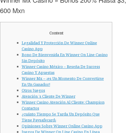
600 Mxn
Content
Legalidad Y Protección De Winner Online
Casino App
Bono De Bienvenida En Winner On Line Casino
Sin Depósito
Winner Casino México – Reseña De Success
Casino Y Apuestas
Winner Mx – ¡es Un Momento De Convertirse
En Un Ganador!
Otros Juegos
Atención ‘s Cliente De Winner
Winner Casino Atención Al Cliente: Champion
Contactos
¿cuánto Tiempo Se Tarda Un Depósito Que
Tiene Paysafecard¡
Opiniones Sobre Winner Online Casino App
Juegos De Winner On Line Casino En Línea